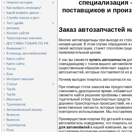
специализация 
Немного истории.
Как выбрать иномарку!
поставщиков и произ
Какой выбрать двигат...
Служба поиска и дост...
Тест-драйв.
Заказ автозапчастей 
реклама
Каталог сайтов
Транспортные компани...
Многие автовладельцы при выходе из строя
ДОСТАВКА ТОВАРА ПО РФ
низким ценам. В этом случае обращение 
своей эксплуатации, станет способом сущ
Внимание! ! !
привлекательным ценам.
В помощь автолюбителям!
Карта сайта
У нас вы сможете
купить автозапчасти
для
Карта сайта
совпадающему с тоном вашего автомобиля,
существенным образом облегчает задачу п
Тесты
автозапчастей, которые поставляются из 
Блог
Интернет-магазин
Почему выгодно покупать автозапчасти на
Статьи
При помощи стола заказов мы предоставл
Труба
сэкономить драгоценное время, избавитьс
Труба
сможете найти решение проблемы с минима
тщательный отбор транспортных средств.
ВКонтакте
дорожно-транспортных происшествий, не и
Туроператор
качественные запчасти, которые проверены
Автомобильный аккуму...
повторного использования. Мы поставляе
Вывеска
Преимуществом покупки б/у деталей в наш
Вывеска
автолюбитель осведомлен, что покупать н
Туроператор
для автомобилей
в нашей компании, вы с
Роза
поставляем продукцию напрямую от поста