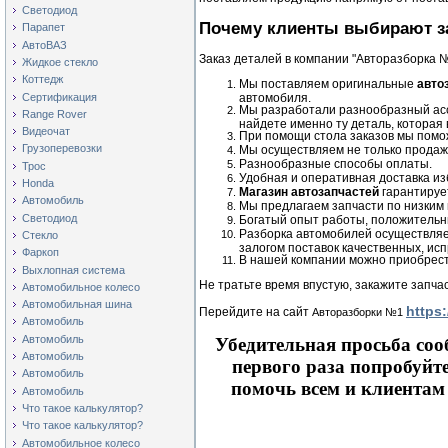
Светодиод
Почему клиенты выбирают за
Парапет
АвтоВАЗ
Заказ деталей в компании "Авторазборка 
Жидкое стекло
Коттедж
Мы поставляем оригинальные
авто
Сертификация
автомобиля.
Мы разработали разнообразный ассо
Range Rover
найдете именно ту деталь, которая
Видеочат
При помощи стола заказов мы помо
Грузоперевозки
Мы осуществляем не только продажу
Разнообразные способы оплаты.
Трос
Удобная и оперативная доставка из
Honda
Магазин автозапчастей
гарантируе
Автомобиль
Мы предлагаем запчасти по низким 
Светодиод
Богатый опыт работы, положительны
Разборка автомобилей осуществляе
Стекло
залогом поставок качественных, ис
Фаркоп
В нашей компании можно приобрести
Выхлопная система
Не тратьте время впустую, закажите запча
Автомобильное колесо
Автомобильная шина
https:
Перейдите на сайт
Авторазборки №1
Автомобиль
Автомобиль
Убедительная просьба соо
Автомобиль
первого раза попробуйте
Автомобиль
помочь всем и клиентам 
Автомобиль
Что такое калькулятор?
Что такое калькулятор?
Автомобильное колесо