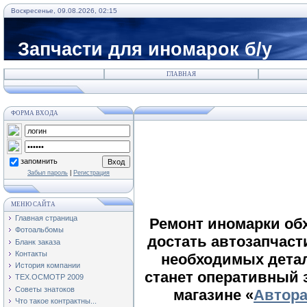
Воскресенье, 09.08.2026, 02:15
Запчасти для иномарок б/у
ГЛАВНАЯ
ФОРМА ВХОДА
запомнить
Забыл пароль
|
Регистрация
МЕНЮ САЙТА
Главная страница
Ремонт иномарки обх
Фотоальбомы
достать автозапчаст
Бланк заказа
Контакты
необходимых детал
История компании
станет оперативный 
ТЕХ.ОСМОТР 2009
Советы знатоков
магазине «
Автора
Что такое контрактны...